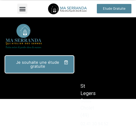
Etude Gratuite
Je souhaite une étude
gratuite
St
Legers
Sous
Cholet
(49)
02.41.30.94.52