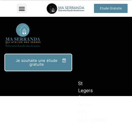
Etude Gratuite
Je souhaite une étude
gratuite
St
Legers
Sous
Cholet
(49)
02.41.30.94.52