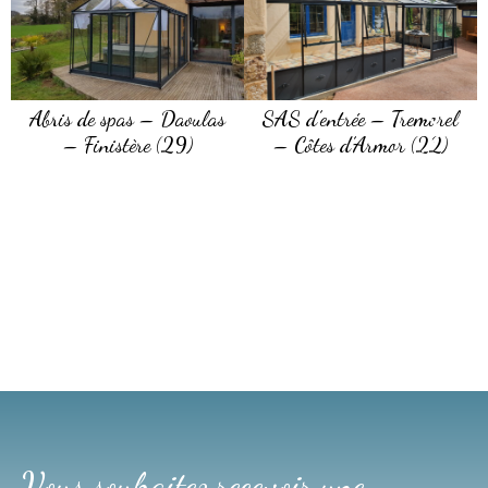
Abris de spas – Daoulas
SAS d’entrée – Tremorel
– Finistère (29)
– Côtes d’Armor (22)
Vous souhaitez recevoir une